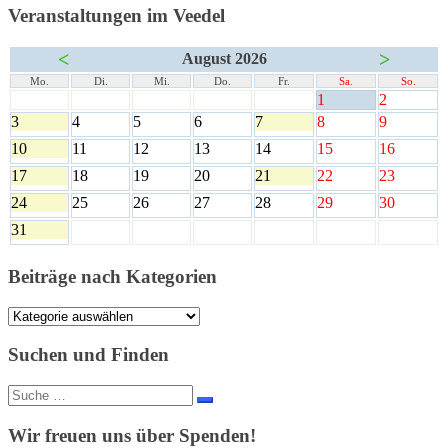
Veranstaltungen im Veedel
<
>
August 2026
Mo.
Di.
Mi.
Do.
Fr.
Sa.
So.
1
2
3
4
5
6
7
8
9
10
11
12
13
14
15
16
17
18
19
20
21
22
23
24
25
26
27
28
29
30
31
Beiträge nach Kategorien
Beiträge
nach
Kategorien
Suchen und Finden
Suche
nach:
Wir freuen uns über Spenden!