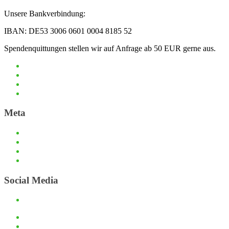
Unsere Bankverbindung:
IBAN: DE53 3006 0601 0004 8185 52
Spendenquittungen stellen wir auf Anfrage ab 50 EUR gerne aus.
Haftungsauschluss und Datenschutz
Impressum
Kontaktmöglichkeiten
Passwort zurücksetzen
Meta
Anmelden
Eintrags-Feed
Kommentar-Feed
WordPress.org
Social Media
Facebook
Haftungsauschluss und Datenschutz
Impressum