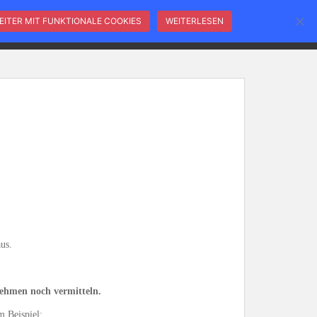
EITER MIT FUNKTIONALE COOKIES
WEITERLESEN
-THALER
INFOS
NEWSLETTER
LOGIN
us.
ehmen noch vermitteln.
m Beispiel: