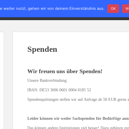
e weiter nutzt, gehen wir von deinem Einverständnis aus.
OK
W
STARTSEITE
VERANSTALTUNGEN
WIR RADERBERG UND 
Spenden
Wir freuen uns über Spenden!
Unsere Bankverbindung:
IBAN: DE53 3006 0601 0004 8185 52
Spendenquittungen stellen wir auf Anfrage ab 50 EUR gerne a
Leider können wir weder Sachspenden für Bedürftige ann
Das können andere Institutionen viel besser! Dazu gehören zu