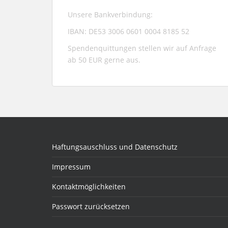
Unsere Bankverbindung:
IBAN: DE53 3006 0601 0004 8185 52
Spendenquittungen stellen wir auf Anfrage
ab 50 EUR gerne aus.
Haftungsauschluss und Datenschutz
Impressum
Kontaktmöglichkeiten
Passwort zurücksetzen