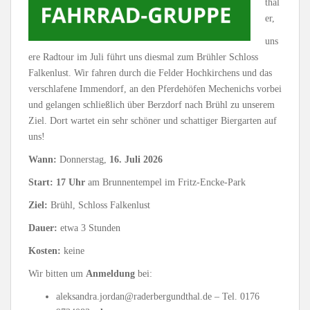
thal
er,
uns
ere Radtour im Juli führt uns diesmal zum Brühler Schloss
Falkenlust. Wir fahren durch die Felder Hochkirchens und das
verschlafene Immendorf, an den Pferdehöfen Mechenichs vorbei
und gelangen schließlich über Berzdorf nach Brühl zu unserem
Ziel. Dort wartet ein sehr schöner und schattiger Biergarten auf
uns!
Wann:
Donnerstag,
16. Juli 2026
Start:
17 Uhr
am Brunnentempel im Fritz-Encke-Park
Ziel:
Brühl, Schloss Falkenlust
Dauer:
etwa 3 Stunden
Kosten:
keine
Wir bitten um
Anmeldung
bei:
aleksandra.jordan@raderbergundthal.de – Tel. 0176