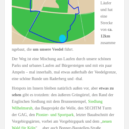
Läufer
und hat
eine
Strecke
von
ca.
12km
zusamme
ngebaut, die
um unsere Veedel
führt.
Der Weg ist eine Mischung aus Laufen durch unsere schönen
Parks und urbanes Laufen auf Bürgersteigen und mit ein paar
Ampeln – mal innerhalb, mal etwas außerhalb der Veedelgrenze,
eine schöne Runde um Raderberg und -thal.
Hotspots im Innern bleiben natürlich außen vor, aber
etwas zu
sehen
gibt es trotzdem: den äußeren Grüngürtel, den Rand der
Englischen Siedlung mit dem Brunnentempel,
Siedlung
Wilhelmsruh
, das Bauprojekt die Welle, den SECHTM Turm
der GAG, den
Pionier- und Sportpark
, letzter Bauabschnitt der
Vorgebirgsgärten, vorbei am Vorgebirgspark und dem „
neuen
Wald für Köln
“… aber auch Bonner-Baustellen-Straße.