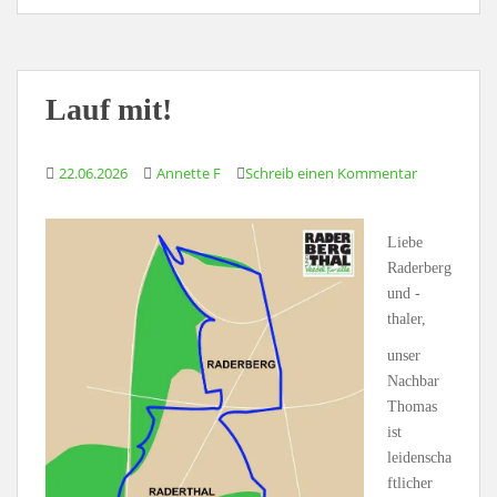
Lauf mit!
22.06.2026
Annette F
Schreib einen Kommentar
Liebe
Raderberg
und -
thaler,
unser
Nachbar
Thomas
ist
leidenscha
ftlicher