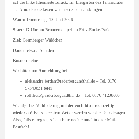
auf die linke Rheinseite zurück. Im Biergarten des Tennisclubs
TC Arnoldshöhe lassen wir unsere Tour ausklingen.
Wann:
Donnerstag, 18. Juni 2026
Start:
17
Uhr am Brunnentempel im Fritz-Encke-Park
Ziel:
Gremberger Wäldchen
Dauer:
etwa 3 Stunden
Kosten:
keine
Wir bitten um
Anmeldung
bei:
aleksandra.jordan@raderbergundthal.de – Tel. 0176
97340831
oder
rolf.liese@raderbergundthal.de – Tel. 0176 41238605
Wichtig: Bei Verhinderung
meldet euch bitte rechtzeitig
wieder ab!
Bei schlechtem Wetter werden wir die Tour absagen.
Also, falls es regnet, schaut bitte noch einmal in euer Mail-
Postfach!