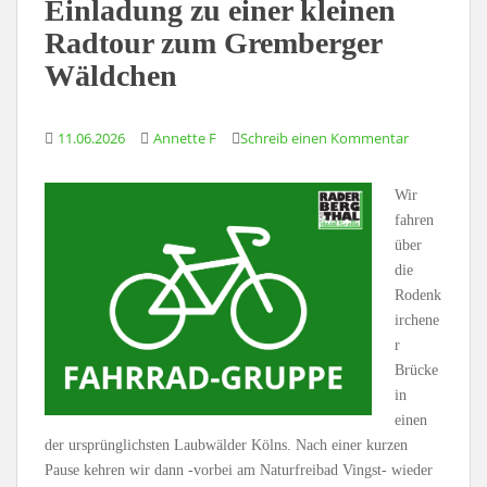
Einladung zu einer kleinen
Radtour zum Gremberger
Wäldchen
11.06.2026
Annette F
Schreib einen Kommentar
Wir
fahren
über
die
Rodenk
irchene
r
Brücke
in
einen
der ursprünglichsten Laubwälder Kölns. Nach einer kurzen
Pause kehren wir dann -vorbei am Naturfreibad Vingst- wieder