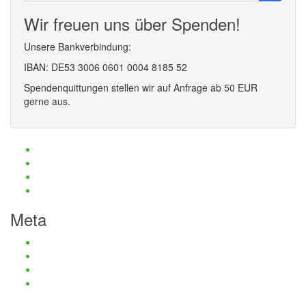
Wir freuen uns über Spenden!
Unsere Bankverbindung:
IBAN: DE53 3006 0601 0004 8185 52
Spendenquittungen stellen wir auf Anfrage ab 50 EUR
gerne aus.
Haftungsauschluss und Datenschutz
Impressum
Kontaktmöglichkeiten
Passwort zurücksetzen
Meta
Anmelden
Eintrags-Feed
Kommentar-Feed
WordPress.org