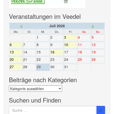
Veranstaltungen im Veedel
<
>
Juli 2026
Mo.
Di.
Mi.
Do.
Fr.
Sa.
So.
1
2
3
4
5
6
7
8
9
10
11
12
13
14
15
16
17
18
19
20
21
22
23
24
25
26
27
28
29
30
31
Beiträge nach Kategorien
Beiträge
nach
Kategorien
Suchen und Finden
Suche
nach: