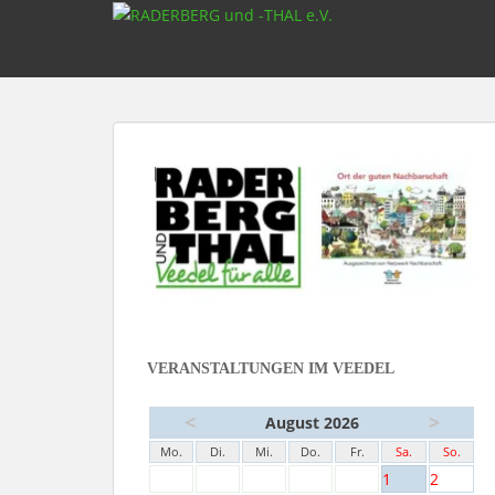
S
k
i
p
t
o
m
a
i
n
c
o
n
t
e
VERANSTALTUNGEN IM VEEDEL
n
t
<
>
August 2026
Mo.
Di.
Mi.
Do.
Fr.
Sa.
So.
1
2