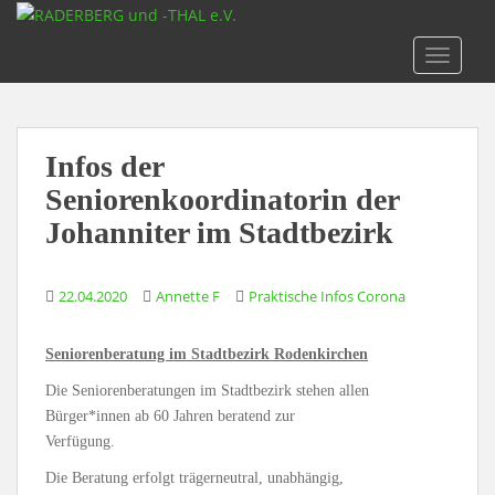
S
k
TOGGLE
i
p
t
o
Infos der
m
a
Seniorenkoordinatorin der
i
Johanniter im Stadtbezirk
n
c
o
22.04.2020
Annette F
Praktische Infos Corona
n
t
Seniorenberatung im Stadtbezirk Rodenkirchen
e
Die Seniorenberatungen im Stadtbezirk stehen allen
n
Bürger*innen ab 60 Jahren beratend zur
t
Verfügung.
Die Beratung erfolgt trägerneutral, unabhängig,