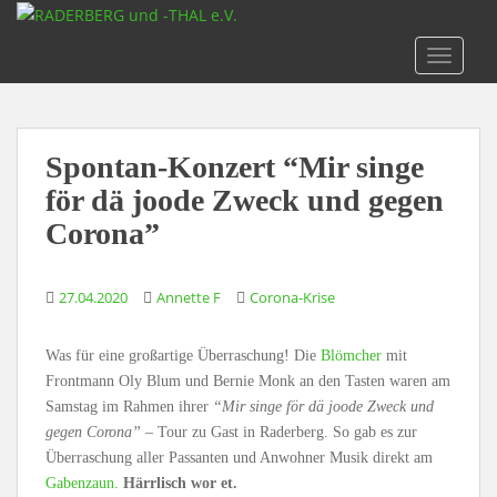
S
k
TOGGLE
i
p
t
o
Spontan-Konzert “Mir singe
m
a
för dä joode Zweck und gegen
i
Corona”
n
c
o
27.04.2020
Annette F
Corona-Krise
n
t
Was für eine großartige Überraschung! Die
Blömcher
mit
e
Frontmann Oly Blum und Bernie Monk an den Tasten waren am
n
Samstag im Rahmen ihrer
“Mir singe för dä joode Zweck und
t
gegen Corona”
– Tour zu Gast in Raderberg. So gab es zur
Überraschung aller Passanten und Anwohner Musik direkt am
Gabenzaun
.
Härrlisch wor et.