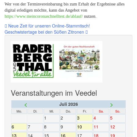
Wer von der Terminvereinbarung bis zum Erhalt der Ergebnisse alles
digital erledigen möchte, kann das Angebot von
https://www.meincoronaschnelltest.de/ablauf/
nutzen.
Beitragsnavigation
Neue Zeit für unseren Online-Stammtisch!
Geschwistertage bei den Süßen Zitronen
Veranstaltungen im Veedel
<
>
Juli 2026
Mo.
Di.
Mi.
Do.
Fr.
Sa.
So.
1
2
3
4
5
6
7
8
9
10
11
12
13
14
15
16
17
18
19