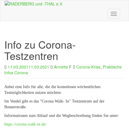
Skip
to
main
Toggle n
content
Info zu Corona-
Testzentren
11.03.2021
11.03.2021
Annette F
Corona-Krise
,
Praktische
Infos Corona
Anbei eine Info für alle, die die kostenlosen wöchentlichen
Testmöglichkeiten nutzen möchten:
Im Veedel gibt es das “Corona Walk- In” Testzentrum auf der
Bonnerstraße.
Informationen zum Ablauf und die Wegbeschreibung finden Sie unter:
https://corona-walk-in.de/