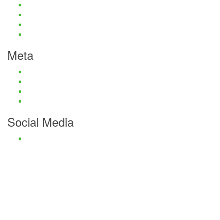
Haftungsauschluss und Datenschutz
Impressum
Kontaktmöglichkeiten
Passwort zurücksetzen
Meta
Anmelden
Eintrags-Feed
Kommentar-Feed
WordPress.org
Social Media
Facebook
Haftungsauschluss und Datenschutz
Impressum
Kontaktmöglichkeiten
Passwort zurücksetzen