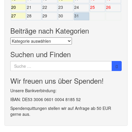
20
21
22
23
24
25
26
27
28
29
30
31
Beiträge nach Kategorien
Beiträge
nach
Kategorien
Suchen und Finden
Suche
nach:
Wir freuen uns über Spenden!
Unsere Bankverbindung:
IBAN: DE53 3006 0601 0004 8185 52
Spendenquittungen stellen wir auf Anfrage ab 50 EUR
gerne aus.