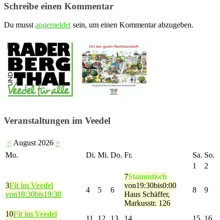
Schreibe einen Kommentar
Du musst
angemeldet
sein, um einen Kommentar abzugeben.
Veranstaltungen im Veedel
<
August 2026
>
Mo.
Di.
Mi.
Do.
Fr.
Sa.
So.
1
2
7
Stammtisch
3
Fit im Veedel
von19:30bis0:00
4
5
6
8
9
von18:30bis19:30
Haus Schäffer,
Markusstr. 126
10
Fit im Veedel
11
12
13
14
15
16