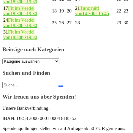
von18:30bis19:30
17
Fit im Veedel
21
Tanz mit!
18
19
20
22
23
von18:30bis19:30
von14:30bis15:45
24
Fit im Veedel
25
26
27
28
29
30
von18:30bis19:30
31
Fit im Veedel
von18:30bis19:30
Beiträge nach Kategorien
Beiträge
nach
Kategorien
Suchen und Finden
Suche
nach:
Wir freuen uns über Spenden!
Unsere Bankverbindung:
IBAN: DE53 3006 0601 0004 8185 52
Spendenquittungen stellen wir auf Anfrage ab 50 EUR gerne aus.