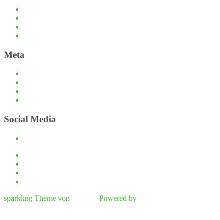
Haftungsauschluss und Datenschutz
Impressum
Kontaktmöglichkeiten
Passwort zurücksetzen
Meta
Anmelden
Eintrags-Feed
Kommentar-Feed
WordPress.org
Social Media
Facebook
Haftungsauschluss und Datenschutz
Impressum
Kontaktmöglichkeiten
Passwort zurücksetzen
sparkling Theme von
Colorlib
Powered by
WordPress