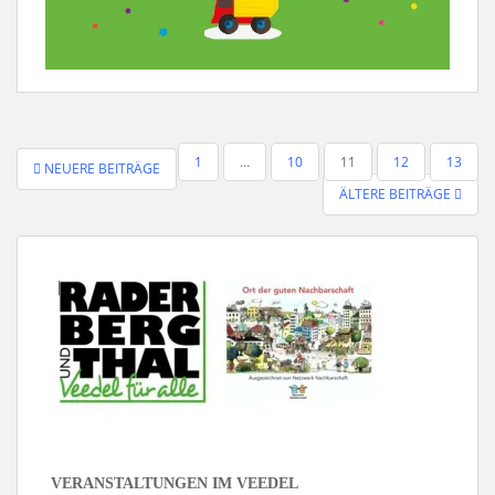
SEITENNUMMERIERUNG
1
…
10
11
12
13
NEUERE BEITRÄGE
DER
ÄLTERE BEITRÄGE
BEITRÄGE
VERANSTALTUNGEN IM VEEDEL