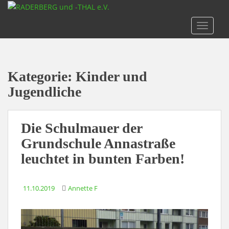
S
k
TOGGLE
i
p
t
o
Kategorie:
Kinder und
m
a
Jugendliche
i
n
c
Die Schulmauer der
o
Grundschule Annastraße
n
leuchtet in bunten Farben!
t
e
n
11.10.2019
Annette F
t