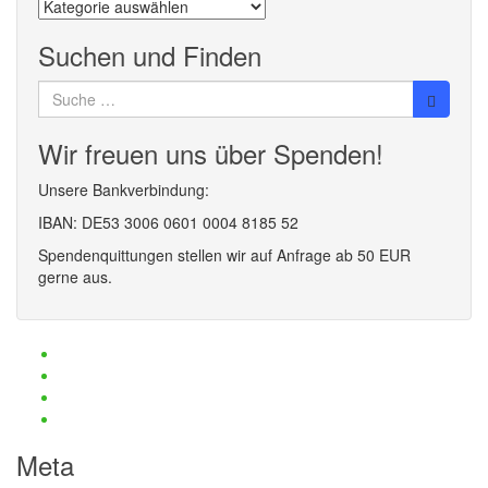
Beiträge
nach
Kategorien
Suchen und Finden
Suche
nach:
Wir freuen uns über Spenden!
Unsere Bankverbindung:
IBAN: DE53 3006 0601 0004 8185 52
Spendenquittungen stellen wir auf Anfrage ab 50 EUR
gerne aus.
Haftungsauschluss und Datenschutz
Impressum
Kontaktmöglichkeiten
Passwort zurücksetzen
Meta