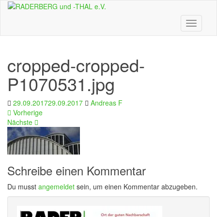
Skip
to
main
Toggle n
content
cropped-cropped-
P1070531.jpg
29.09.2017
29.09.2017
Andreas F
Vorherige
Nächste
Schreibe einen Kommentar
Du musst
angemeldet
sein, um einen Kommentar abzugeben.