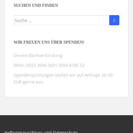
SUCHEN UND FINDEN
Suche
nach:
WIR FREUEN UNS ÜBER SPENDEN!
Unsere Bankverbindung:
IBAN: DE53 3006 0601 0004 8185 52
Spendenquittungen stellen wir auf Anfrage ab 50
EUR gerne aus.
Haftungsauschluss und Datenschutz