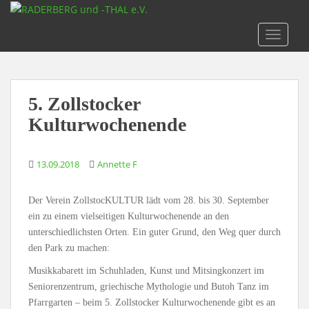
S
k
TOGGLE
i
p
t
o
5. Zollstocker
m
a
Kulturwochenende
i
n
13.09.2018
Annette F
c
o
n
Der Verein ZollstocKULTUR lädt vom 28. bis 30. September
t
ein zu einem vielseitigen Kulturwochenende an den
e
unterschiedlichsten Orten. Ein guter Grund, den Weg quer durch
n
den Park zu machen:
t
Musikkabarett im Schuhladen, Kunst und Mitsingkonzert im
Seniorenzentrum, griechische Mythologie und Butoh Tanz im
Pfarrgarten – beim 5. Zollstocker Kulturwochenende gibt es an