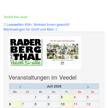
Artikel hier lesen
Beitragsnavigation
Lesewelten Köln: Vorleser/Innen gesucht!
Martinssingen für Groß und Klein
Veranstaltungen im Veedel
<
>
Juli 2026
Mo.
Di.
Mi.
Do.
Fr.
Sa.
So.
1
2
3
4
5
6
7
8
9
10
11
12