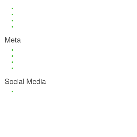
Haftungsauschluss und Datenschutz
Impressum
Kontaktmöglichkeiten
Passwort zurücksetzen
Meta
Anmelden
Eintrags-Feed
Kommentar-Feed
WordPress.org
Social Media
Facebook
Haftungsauschluss und Datenschutz
Impressum
Kontaktmöglichkeiten