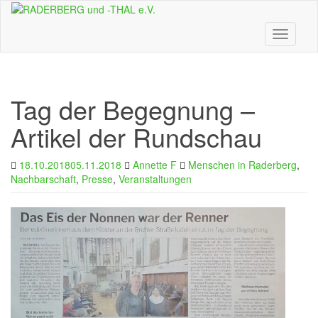
Skip
to
main
Toggle n
content
Tag der Begegnung –
Artikel der Rundschau
18.10.2018
05.11.2018
Annette F
Menschen in Raderberg
,
Nachbarschaft
,
Presse
,
Veranstaltungen