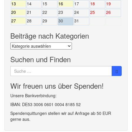
13
14
15
16
17
18
19
20
21
22
23
24
25
26
27
28
29
30
31
Beiträge nach Kategorien
Beiträge
nach
Kategorien
Suchen und Finden
Suche
nach:
Wir freuen uns über Spenden!
Unsere Bankverbindung:
IBAN: DE53 3006 0601 0004 8185 52
Spendenquittungen stellen wir auf Anfrage ab 50 EUR
gerne aus.