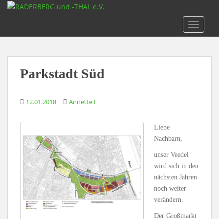
S
k
TOGGLE
i
p
t
o
Parkstadt Süd
m
a
i
12.01.2018
Annette F
n
c
Liebe
o
Nachbarn,
n
t
unser Veedel
e
wird sich in den
n
nächsten Jahren
t
noch weiter
verändern.
Der Großmarkt