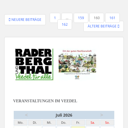
SEITENNUMMERIERUNG
1
…
159
160
161
NEUERE BEITRÄGE
DER
162
ÄLTERE BEITRÄGE
BEITRÄGE
VERANSTALTUNGEN IM VEEDEL
<
>
Juli 2026
Mo.
Di.
Mi.
Do.
Fr.
Sa.
So.