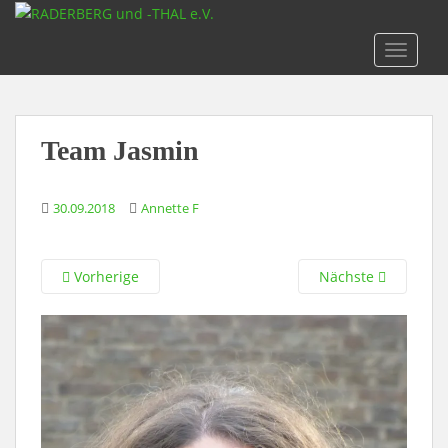
S
k
TOGGLE
i
p
t
o
Team Jasmin
m
a
i
30.09.2018
Annette F
n
c
o
Vorherige
Nächste
n
t
e
n
t