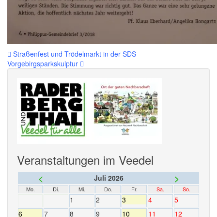
Beitragsnavigation
Straßenfest und Trödelmarkt in der SDS
Vorgebirgsparkskulptur
Veranstaltungen im Veedel
<
>
Juli 2026
Mo.
Di.
Mi.
Do.
Fr.
Sa.
So.
1
2
3
4
5
6
7
8
9
10
11
12