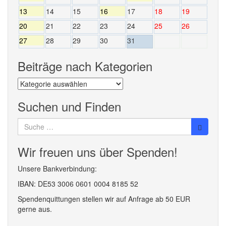
13
14
15
16
17
18
19
20
21
22
23
24
25
26
27
28
29
30
31
Beiträge nach Kategorien
Beiträge
nach
Kategorien
Suchen und Finden
Suche
nach:
Wir freuen uns über Spenden!
Unsere Bankverbindung:
IBAN: DE53 3006 0601 0004 8185 52
Spendenquittungen stellen wir auf Anfrage ab 50 EUR
gerne aus.