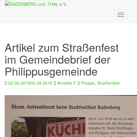
Skip
to
main
Toggle n
content
Artikel zum Straßenfest
im Gemeindebrief der
Philippusgemeinde
02.09.2018
02.09.2018
Annette F
Presse
,
Straßenfest