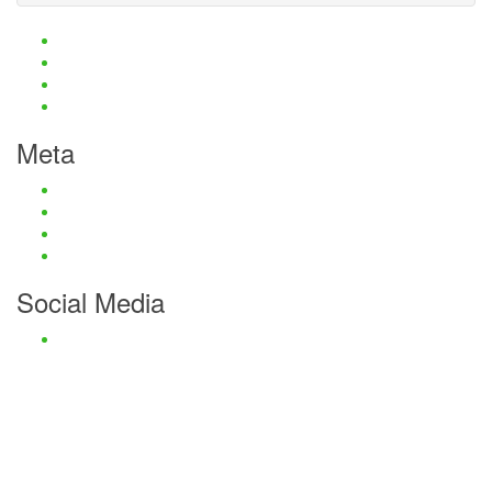
Haftungsauschluss und Datenschutz
Impressum
Kontaktmöglichkeiten
Passwort zurücksetzen
Meta
Anmelden
Eintrags-Feed
Kommentar-Feed
WordPress.org
Social Media
Facebook
Haftungsauschluss und Datenschutz
Impressum
Kontaktmöglichkeiten