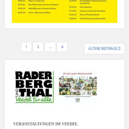
SEITENNUMMERIERUNG
1
2
…
4
ÄLTERE BEITRÄGE
DER
BEITRÄGE
VERANSTALTUNGEN IM VEEDEL