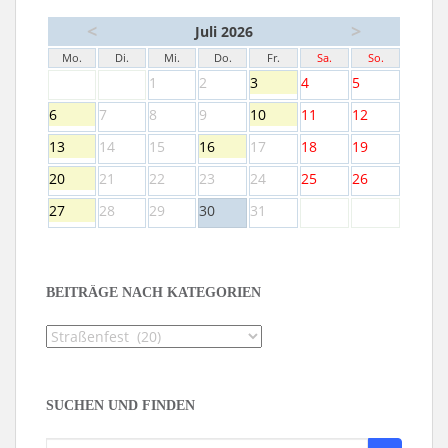
<
>
Juli 2026
Mo.
Di.
Mi.
Do.
Fr.
Sa.
So.
1
2
3
4
5
6
7
8
9
10
11
12
13
14
15
16
17
18
19
20
21
22
23
24
25
26
27
28
29
30
31
BEITRÄGE NACH KATEGORIEN
Beiträge
nach
Kategorien
SUCHEN UND FINDEN