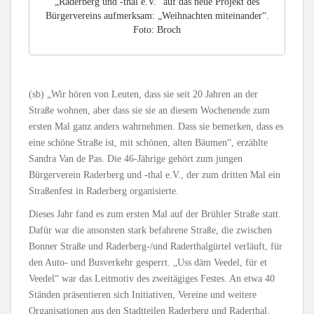
„Raderberg und -thal e.V.“ auf das neue Projekt des
Bürgervereins aufmerksam: „Weihnachten miteinander“.
Foto: Broch
(sb) „Wir hören von Leuten, dass sie seit 20 Jahren an der
Straße wohnen, aber dass sie sie an diesem Wochenende zum
ersten Mal ganz anders wahrnehmen. Dass sie bemerken, dass es
eine schöne Straße ist, mit schönen, alten Bäumen“, erzählte
Sandra Van de Pas. Die 46-Jährige gehört zum jungen
Bürgerverein Raderberg und -thal e.V., der zum dritten Mal ein
Straßenfest in Raderberg organisierte.
Dieses Jahr fand es zum ersten Mal auf der Brühler Straße statt.
Dafür war die ansonsten stark befahrene Straße, die zwischen
Bonner Straße und Raderberg-/und Raderthalgürtel verläuft, für
den Auto- und Busverkehr gesperrt. „Uss däm Veedel, für et
Veedel“ war das Leitmotiv des zweitägiges Festes. An etwa 40
Ständen präsentieren sich Initiativen, Vereine und weitere
Organisationen aus den Stadtteilen Raderberg und Raderthal.