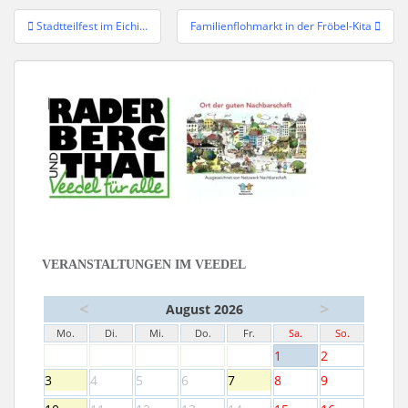
Beitragsnavigation
Stadtteilfest im Eichi…
Familienflohmarkt in der Fröbel-Kita
VERANSTALTUNGEN IM VEEDEL
<
>
August 2026
Mo.
Di.
Mi.
Do.
Fr.
Sa.
So.
1
2
3
4
5
6
7
8
9