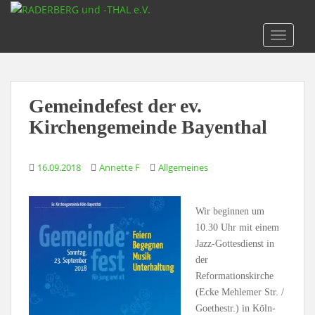
S
k
TOGGLE
i
p
t
o
Gemeindefest der ev.
m
a
Kirchengemeinde Bayenthal
i
n
16.09.2018
Annette F
Allgemeines
c
o
n
Wir beginnen um
t
10.30 Uhr mit einem
e
Jazz-Gottesdienst in
n
der
t
Reformationskirche
(Ecke Mehlemer Str. /
Goethestr.) in Köln-