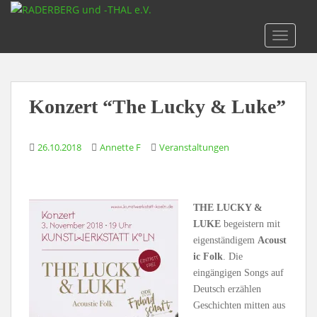
S
k
TOGGLE
i
p
t
o
Konzert “The Lucky & Luke”
m
a
i
26.10.2018
Annette F
Veranstaltungen
n
c
o
n
THE LUCKY &
t
LUKE
begeistern mit
e
eigenständigem
Acoust
n
ic Folk
. Die
t
eingängigen Songs auf
Deutsch erzählen
Geschichten mitten aus