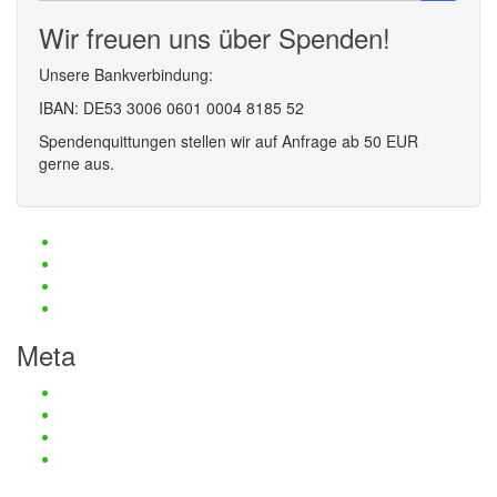
Wir freuen uns über Spenden!
Unsere Bankverbindung:
IBAN: DE53 3006 0601 0004 8185 52
Spendenquittungen stellen wir auf Anfrage ab 50 EUR
gerne aus.
Haftungsauschluss und Datenschutz
Impressum
Kontaktmöglichkeiten
Passwort zurücksetzen
Meta
Anmelden
Eintrags-Feed
Kommentar-Feed
WordPress.org