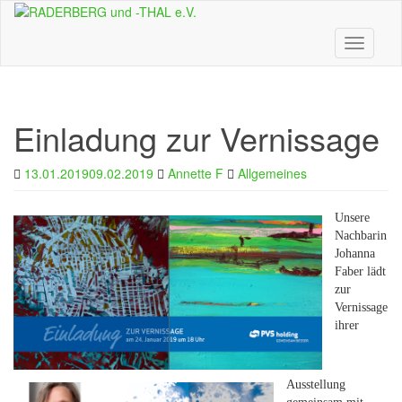
Skip
to
main
Toggle n
content
Einladung zur Vernissage
13.01.2019
09.02.2019
Annette F
Allgemeines
Unsere
Nachbarin
Johanna
Faber lädt
zur
Vernissage
ihrer
Ausstellung