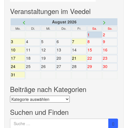
Veranstaltungen im Veedel
<
>
August 2026
Mo.
Di.
Mi.
Do.
Fr.
Sa.
So.
1
2
3
4
5
6
7
8
9
10
11
12
13
14
15
16
17
18
19
20
21
22
23
24
25
26
27
28
29
30
31
Beiträge nach Kategorien
Beiträge
nach
Kategorien
Suchen und Finden
Suche
nach: