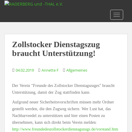
S
k
TOGGLE
i
p
t
o
Zollstocker Dienstagszug
m
a
braucht Unterstützung!
i
n
04.02.2019
Annette F
Allgemeines
c
o
n
Der Verein “Freunde des Zollstocker Dienstagszuges” braucht
t
Unterstützung, damit der Zug stattfinden kann.
e
Aufgrund neuer Sicherheitsvorschriften müssen mehr Ordner
n
gestellt werden, die den Zugweg sichern. Wer Lust hat, das
t
Nachbarveedel zu unterstützen und hier einen Posten zu
übernehmen, kann sich direkt beim Verein melden:
http://www.freundedeszollstockerdienstagszugs.de/vorstand.htm