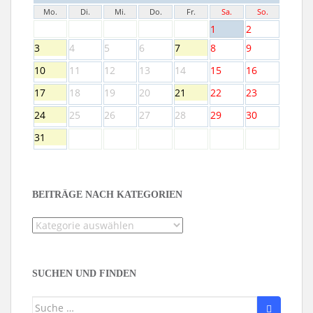
Mo.
Di.
Mi.
Do.
Fr.
Sa.
So.
1
2
3
4
5
6
7
8
9
10
11
12
13
14
15
16
17
18
19
20
21
22
23
24
25
26
27
28
29
30
31
BEITRÄGE NACH KATEGORIEN
Beiträge
nach
Kategorien
SUCHEN UND FINDEN
Suche