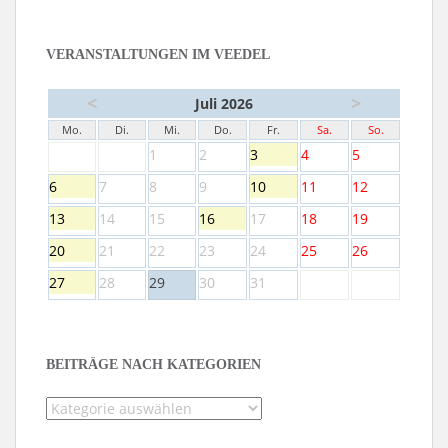
VERANSTALTUNGEN IM VEEDEL
<
>
Juli 2026
Mo.
Di.
Mi.
Do.
Fr.
Sa.
So.
1
2
3
4
5
6
7
8
9
10
11
12
13
14
15
16
17
18
19
20
21
22
23
24
25
26
27
28
29
30
31
BEITRÄGE NACH KATEGORIEN
Beiträge
nach