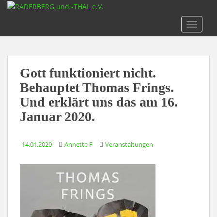
S
k
TOGGLE
i
p
t
o
Gott funktioniert nicht.
m
a
Behauptet Thomas Frings.
i
Und erklärt uns das am 16.
n
Januar 2020.
c
o
n
14.01.2020
Annette F
Veranstaltungen
t
e
n
t