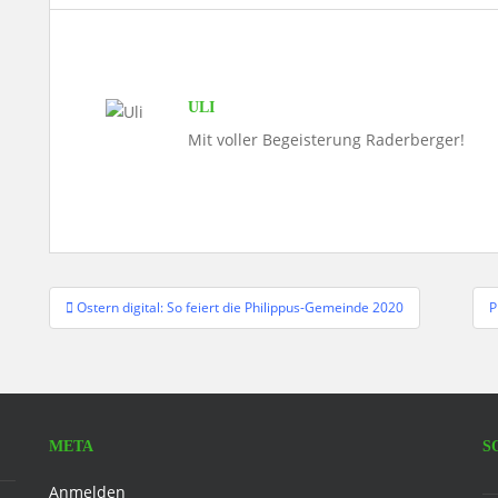
ULI
Mit voller Begeisterung Raderberger!
Beitragsnavigation
Ostern digital: So feiert die Philippus-Gemeinde 2020
P
META
S
F
Anmelden