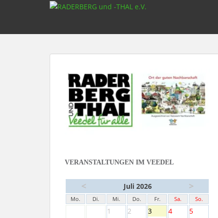
S
k
i
p
t
o
m
a
i
n
c
o
n
t
e
VERANSTALTUNGEN IM VEEDEL
n
t
<
>
Juli 2026
Mo.
Di.
Mi.
Do.
Fr.
Sa.
So.
1
2
3
4
5