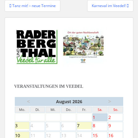
Beitragsnavigation
Tanz mit! – neue Termine
Karneval im Veedel!
VERANSTALTUNGEN IM VEEDEL
<
>
August 2026
Mo.
Di.
Mi.
Do.
Fr.
Sa.
So.
1
2
3
4
5
6
7
8
9
10
11
12
13
14
15
16