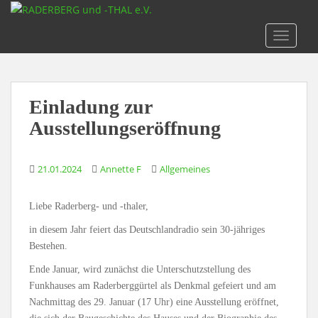
S
k
TOGGLE
i
p
t
o
Einladung zur
m
a
Ausstellungseröffnung
i
n
21.01.2024
Annette F
Allgemeines
c
o
n
Liebe Raderberg- und -thaler,
t
in diesem Jahr feiert das Deutschlandradio sein 30-jähriges
e
Bestehen.
n
t
Ende Januar, wird zunächst die Unterschutzstellung des
Funkhauses am Raderberggürtel als Denkmal gefeiert und am
Nachmittag des 29. Januar (17 Uhr) eine Ausstellung eröffnet,