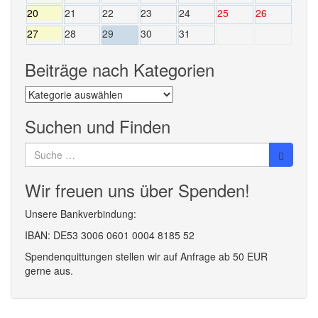
20
21
22
23
24
25
26
27
28
29
30
31
Beiträge nach Kategorien
Beiträge
nach
Kategorien
Suchen und Finden
Suche
nach:
Wir freuen uns über Spenden!
Unsere Bankverbindung:
IBAN: DE53 3006 0601 0004 8185 52
Spendenquittungen stellen wir auf Anfrage ab 50 EUR
gerne aus.