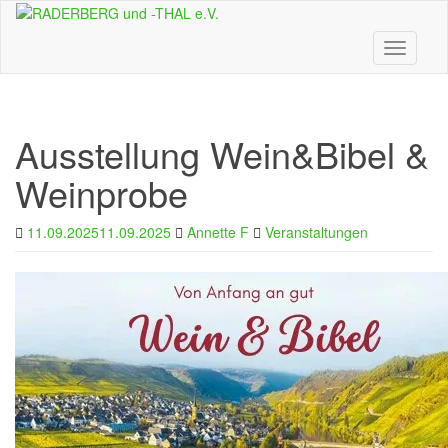
Skip
to
main
Toggle n
content
Ausstellung Wein&Bibel &
Weinprobe
11.09.2025
11.09.2025
Annette F
Veranstaltungen