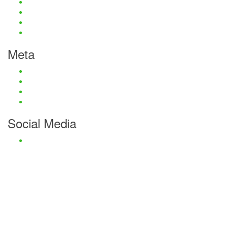
Haftungsauschluss und Datenschutz
Impressum
Kontaktmöglichkeiten
Passwort zurücksetzen
Meta
Anmelden
Eintrags-Feed
Kommentar-Feed
WordPress.org
Social Media
Facebook
Haftungsauschluss und Datenschutz
Impressum
Kontaktmöglichkeiten
Passwort zurücksetzen