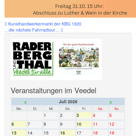
Beitragsnavigation
Kunsthandwerkermarkt der KBG 1920
…die nächste Fahrradtour…
Veranstaltungen im Veedel
<
>
Juli 2026
Mo.
Di.
Mi.
Do.
Fr.
Sa.
So.
1
2
3
4
5
6
7
8
9
10
11
12
13
14
15
16
17
18
19