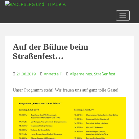
S
k
TOGGLE
i
p
t
o
Auf der Bühne beim
m
a
Straßenfest…
i
n
,
21.06.2019
Annette F
Allgemeines
Straßenfest
c
o
n
Unser Programm steht! Wir freuen uns auf ganz tolle Gäste!
t
e
n
t