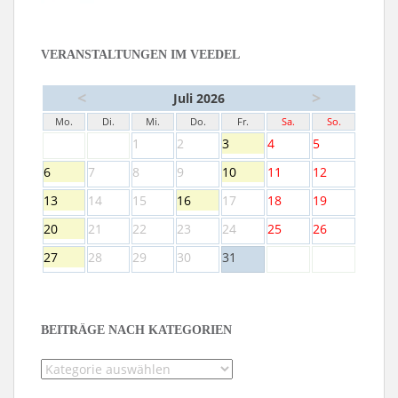
VERANSTALTUNGEN IM VEEDEL
<
>
Juli 2026
Mo.
Di.
Mi.
Do.
Fr.
Sa.
So.
1
2
3
4
5
6
7
8
9
10
11
12
13
14
15
16
17
18
19
20
21
22
23
24
25
26
27
28
29
30
31
BEITRÄGE NACH KATEGORIEN
Beiträge
nach