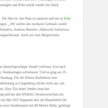
besiegelt und Köln würde wieder ein Stück
. Die Idee ist, das Haus zu sanieren und das in
Köln
ingen.
„Wir wollen das markante Gebäude wieder
nitiative, Andreas Henseler. Zahlreiche Initiativen,
 angeschlossen. Auch wir vom Bürgerverein
u deutschsprachiger Sender verboten. Erst nach
t, Sendeanlagen aufzubauen. Und so ging am 15.
Sendung. Für die Kölner Radiohörer eine
eleistung in Langenberg reichte nicht aus, um
n. Also: Ein neuer Sender muss her.
Zeug und bot den WERAG-Verantwortlichen ein
s im Mai 1927 begannen dort die Bauarbeiten für
us zwei Sendemasten mit 80 Metern Höhe, gefertigt