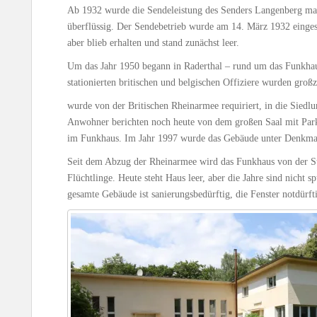
Ab 1932 wurde die Sendeleistung des Senders Langenberg mas
überflüssig. Der Sendebetrieb wurde am 14. März 1932 einges
aber blieb erhalten und stand zunächst leer.
Um das Jahr 1950 begann in Raderthal – rund um das Funkhaus
stationierten britischen und belgischen Offiziere wurden gro
wurde von der Britischen Rheinarmee requiriert, in die Siedl
Anwohner berichten noch heute von dem großen Saal mit Park
im Funkhaus. Im Jahr 1997 wurde das Gebäude unter Denkmals
Seit dem Abzug der Rheinarmee wird das Funkhaus von der Sta
Flüchtlinge. Heute steht Haus leer, aber die Jahre sind nicht 
gesamte Gebäude ist sanierungsbedürftig, die Fenster notdürft