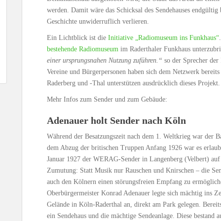
werden. Damit wäre das Schicksal des Sendehauses endgültig 
Geschichte unwiderruflich verlieren.
Ein Lichtblick ist die
Initiative „Radiomuseum ins Funkhaus“
bestehende Radiomuseum
im Raderthaler Funkhaus unterzubr
einer ursprungsnahen Nutzung zuführen.“
so der Sprecher der I
Vereine und Bürgerpersonen haben sich dem Netzwerk bereits
Raderberg und -Thal unterstützen ausdrücklich dieses Projekt.
Mehr Infos zum Sender und zum Gebäude:
Adenauer holt Sender nach Köln
Während der Besatzungszeit nach dem 1. Weltkrieg war der Ba
dem Abzug der britischen Truppen Anfang 1926 war es erlaub
Januar 1927 der WERAG-Sender in Langenberg (Velbert) auf 
Zumutung: Statt Musik nur Rauschen und Knirschen – die Send
auch den Kölnern einen störungsfreien Empfang zu ermögliche
Oberbürgermeister Konrad Adenauer legte sich mächtig ins 
Gelände in Köln-Raderthal an, direkt am Park gelegen. Bereit
ein Sendehaus und die mächtige Sendeanlage. Diese bestand a