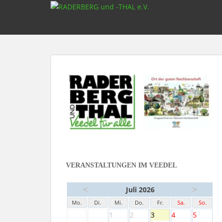
S
k
i
p
t
o
m
a
i
n
c
o
n
t
e
VERANSTALTUNGEN IM VEEDEL
n
t
<
>
Juli 2026
Mo.
Di.
Mi.
Do.
Fr.
Sa.
So.
1
2
3
4
5