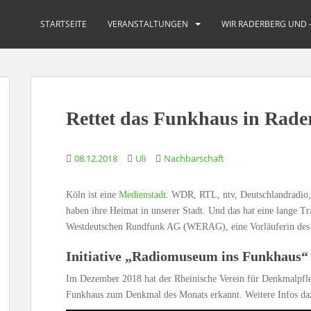
STARTSEITE
VERANSTALTUNGEN
WIR RADERBERG UND 
Rettet das Funkhaus in Rader
08.12.2018
Uli
Nachbarschaft
Köln ist eine
Medienstadt
. WDR, RTL, ntv, Deutschlandradio, 
haben ihre Heimat in unserer Stadt. Und das hat eine lange T
Westdeutschen Rundfunk AG (WERAG), eine Vorläuferin des
Initiative „Radiomuseum ins Funkhaus“
Im Dezember 2018 hat der Rheinische Verein für Denkmalpf
Funkhaus zum Denkmal des Monats erkannt. Weitere Infos da