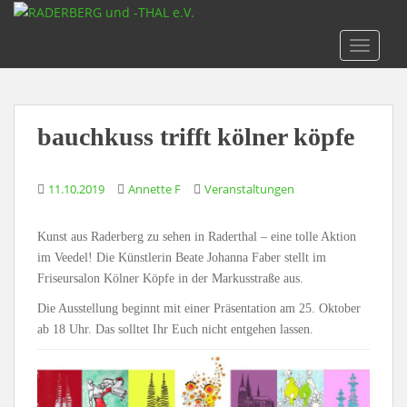
S
k
TOGGLE
i
p
t
o
bauchkuss trifft kölner köpfe
m
a
i
11.10.2019
Annette F
Veranstaltungen
n
c
Kunst aus Raderberg zu sehen in Raderthal – eine tolle Aktion
o
im Veedel! Die Künstlerin Beate Johanna Faber stellt im
n
Friseursalon Kölner Köpfe in der Markusstraße aus.
t
e
Die Ausstellung beginnt mit einer Präsentation am 25. Oktober
n
ab 18 Uhr. Das solltet Ihr Euch nicht entgehen lassen.
t