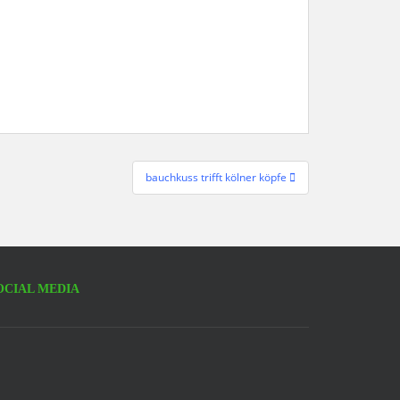
bauchkuss trifft kölner köpfe
OCIAL MEDIA
acebook