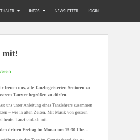
-THALER
INFOS
NEWSLETTER
LOGIN
 mit!
Verein
r freuen uns, alle Tanzbegeisterten Senioren zu
nserem Tanztee begrüßen zu dürfen.
sst uns unter Anleitung eines Tanzlehrers zusammen
nzen – wie in alten Zeiten. Mit Musik von gestern
d heute. Tanzt einfach mit.
eden dritten Freitag im Monat um 15:30 Uhr…