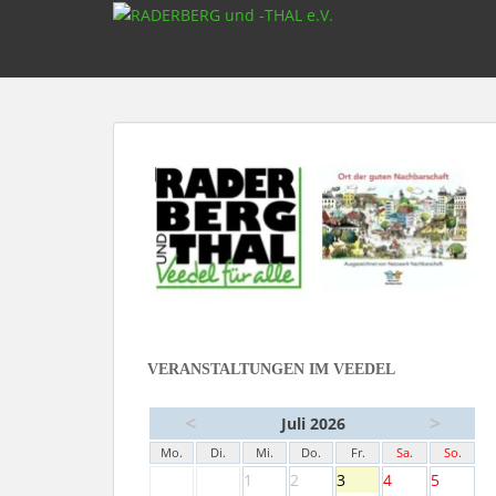
S
k
i
p
t
o
m
a
i
n
c
o
n
t
e
VERANSTALTUNGEN IM VEEDEL
n
t
<
>
Juli 2026
Mo.
Di.
Mi.
Do.
Fr.
Sa.
So.
1
2
3
4
5