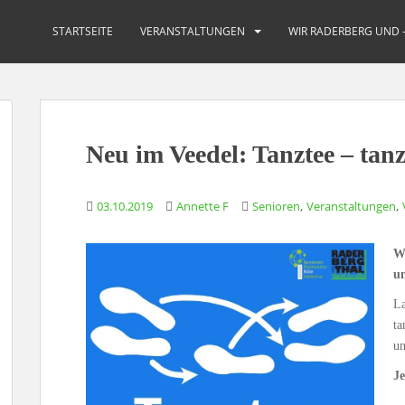
STARTSEITE
VERANSTALTUNGEN
WIR RADERBERG UND 
Neu im Veedel: Tanztee – tanz
,
,
03.10.2019
Annette F
Senioren
Veranstaltungen
Wi
u
La
ta
un
J