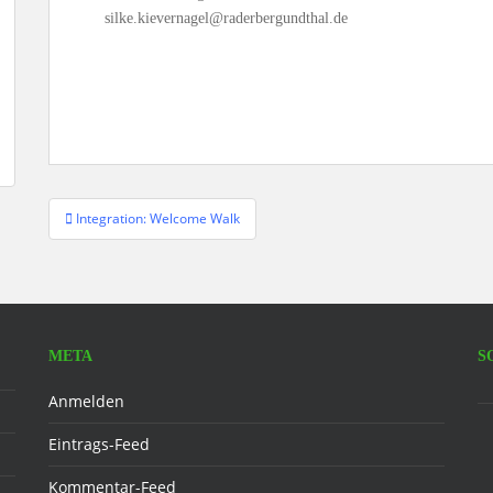
silke.kievernagel
@raderbergundthal.de
Beitragsnavigation
Integration: Welcome Walk
META
S
F
Anmelden
Eintrags-Feed
Kommentar-Feed