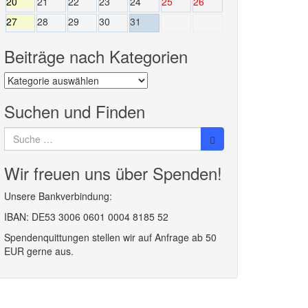
20
21
22
23
24
25
26
27
28
29
30
31
Beiträge nach Kategorien
Beiträge
nach
Kategorien
Suchen und Finden
Suche
nach:
Wir freuen uns über Spenden!
Unsere Bankverbindung:
IBAN: DE53 3006 0601 0004 8185 52
Spendenquittungen stellen wir auf Anfrage ab 50
EUR gerne aus.