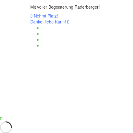
Mit voller Begeisterung Raderberger!
Beitragsnavigation
Nehmt Platz!
Danke, liebe Karin!
Haftungsauschluss und Datenschutz
Impressum
Kontaktmöglichkeiten
Passwort zurücksetzen
Haftungsauschluss und Datenschutz
Impressum
Kontaktmöglichkeiten
Passwort zurücksetzen