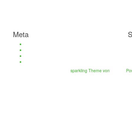
Meta
S
Anmelden
Eintrags-Feed
Kommentar-Feed
WordPress.org
sparkling Theme von
Colorlib
Po