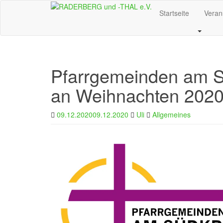
Skip
Startseite
Veran
to
main
content
Pfarrgemeinden am S
an Weihnachten 202
09.12.2020
09.12.2020
Uli
Allgemeines