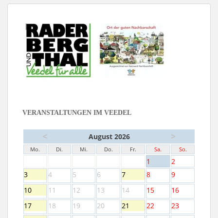
VERANSTALTUNGEN IM VEEDEL
<
>
August 2026
Mo.
Di.
Mi.
Do.
Fr.
Sa.
So.
1
2
3
4
5
6
7
8
9
10
11
12
13
14
15
16
17
18
19
20
21
22
23