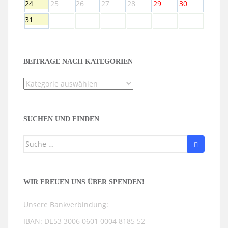
24
25
26
27
28
29
30
31
BEITRÄGE NACH KATEGORIEN
Beiträge
nach
Kategorien
SUCHEN UND FINDEN
Suche
nach:
WIR FREUEN UNS ÜBER SPENDEN!
Unsere Bankverbindung:
IBAN: DE53 3006 0601 0004 8185 52