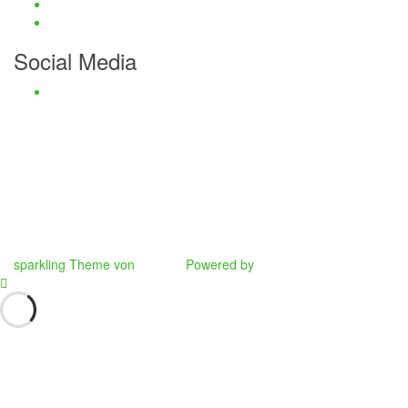
Kommentar-Feed
WordPress.org
Social Media
Facebook
Haftungsauschluss und Datenschutz
Impressum
Kontaktmöglichkeiten
Passwort zurücksetzen
sparkling Theme von
Colorlib
Powered by
WordPress