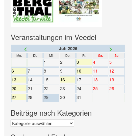
Veranstaltungen im Veedel
<
>
Juli 2026
Mo.
Di.
Mi.
Do.
Fr.
Sa.
So.
1
2
3
4
5
6
7
8
9
10
11
12
13
14
15
16
17
18
19
20
21
22
23
24
25
26
27
28
29
30
31
Beiträge nach Kategorien
Beiträge
nach
Kategorien