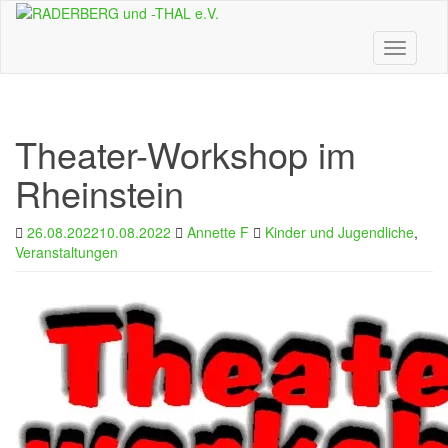
Skip
to
main
Toggle n
content
Theater-Workshop im
Rheinstein
26.08.2022
10.08.2022
Annette F
Kinder und Jugendliche
,
Veranstaltungen