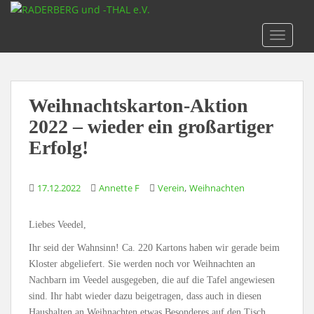
S
k
TOGGLE
i
p
t
o
Weihnachtskarton-Aktion
m
a
2022 – wieder ein großartiger
i
Erfolg!
n
c
o
,
17.12.2022
Annette F
Verein
Weihnachten
n
t
Liebes Veedel,
e
Ihr seid der Wahnsinn! Ca. 220 Kartons haben wir gerade beim
n
Kloster abgeliefert. Sie werden noch vor Weihnachten an
t
Nachbarn im Veedel ausgegeben, die auf die Tafel angewiesen
sind. Ihr habt wieder dazu beigetragen, dass auch in diesen
Haushalten an Weihnachten etwas Besonderes auf den Tisch