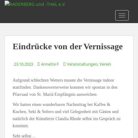
S
k
TOGGLE
i
p
t
o
Eindrücke von der Vernissage
m
a
i
,
23.10.2023
Annette F
Veranstaltungen
Verein
n
c
Aufgrund schlechten Wetters musste die Vernissage indoor
o
stattfinden. Dankenswerterweise konnten wir spontan in den
n
Pfarrsaal von St. Mariä Empfängnis ausweichen.
t
e
Wir hatten einen wunderbaren Nachmittag bei Kaffee &
n
Kuchen, Sekt & Selters und viel Gelegenheit mit Gästen und
t
natürlich der Künstlerin Claudia Rhode selbst ins Gespräch zu
kommen.
Seht selbst…