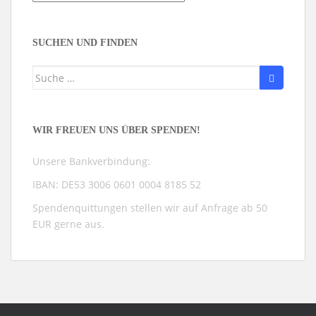
nach
Kategorien
SUCHEN UND FINDEN
Suche
nach:
WIR FREUEN UNS ÜBER SPENDEN!
Unsere Bankverbindung:
IBAN: DE53 3006 0601 0004 8185 52
Spendenquittungen stellen wir auf Anfrage ab 50
EUR gerne aus.