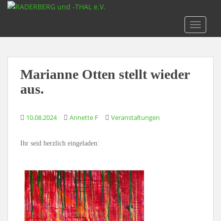
S
k
TOGGLE
i
p
t
o
Marianne Otten stellt wieder
m
a
aus.
i
n
10.08.2024
Annette F
Veranstaltungen
c
o
n
Ihr seid herzlich eingeladen:
t
e
n
t