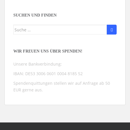
nach
Kategorien
SUCHEN UND FINDEN
Suche
nach:
WIR FREUEN UNS ÜBER SPENDEN!
Unsere Bankverbindung:
IBAN: DE53 3006 0601 0004 8185 52
Spendenquittungen stellen wir auf Anfrage ab 50
EUR gerne aus.