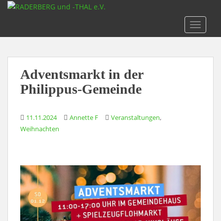
S
k
TOGGLE
i
p
t
o
Adventsmarkt in der
m
a
Philippus-Gemeinde
i
n
,
11.11.2024
Annette F
Veranstaltungen
c
Weihnachten
o
n
t
e
n
t