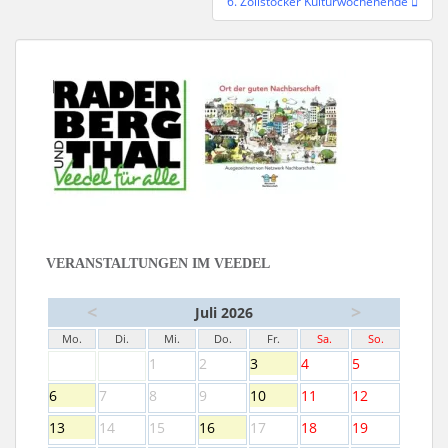
6. Zollstocker Kulturwochenende
VERANSTALTUNGEN IM VEEDEL
<
>
Juli 2026
Mo.
Di.
Mi.
Do.
Fr.
Sa.
So.
1
2
3
4
5
6
7
8
9
10
11
12
13
14
15
16
17
18
19