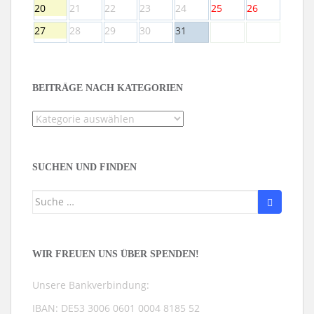
20
21
22
23
24
25
26
27
28
29
30
31
BEITRÄGE NACH KATEGORIEN
Beiträge
nach
Kategorien
SUCHEN UND FINDEN
Suche
nach:
WIR FREUEN UNS ÜBER SPENDEN!
Unsere Bankverbindung:
IBAN: DE53 3006 0601 0004 8185 52