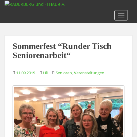
S
k
TOGGLE
i
p
t
o
Sommerfest “Runder Tisch
m
a
Seniorenarbeit“
i
n
,
11.09.2019
Uli
Senioren
Veranstaltungen
c
o
n
t
e
n
t