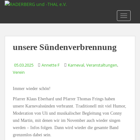
S
k
TOGGLE
i
p
t
o
unsere Sündenverbrennung
m
a
i
,
,
05.03.2025
Annette F
Karneval
Veranstaltungen
n
Verein
c
o
Immer wieder schön!
n
t
Pfarrer Klaus Eberhard und Pfarrer Thomas Frings haben
e
unsere Karnevalssünden verbrannt. Traditionell mit viel Humor,
n
Moderation von Uli und musikalischer Begleitung von Conny
t
und Martin, mit denen wir im November auch wieder singen
werden – Infos folgen. Dann wird wieder die gesamte Band
grenzenlos dabei sein.