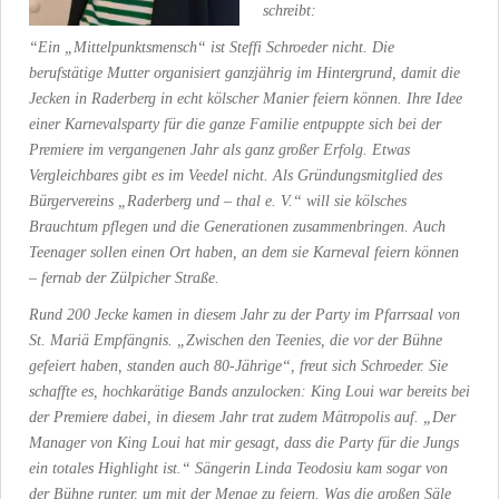
schreibt:
“Ein „Mittelpunktsmensch“ ist Steffi Schroeder nicht. Die
berufstätige Mutter organisiert ganzjährig im Hintergrund, damit die
Jecken in Raderberg in echt kölscher Manier feiern können. Ihre Idee
einer Karnevalsparty für die ganze Familie entpuppte sich bei der
Premiere im vergangenen Jahr als ganz großer Erfolg. Etwas
Vergleichbares gibt es im Veedel nicht. Als Gründungsmitglied des
Bürgervereins „Raderberg und – thal e. V.“ will sie kölsches
Brauchtum pflegen und die Generationen zusammenbringen. Auch
Teenager sollen einen Ort haben, an dem sie Karneval feiern können
– fernab der Zülpicher Straße.
Rund 200 Jecke kamen in diesem Jahr zu der Party im Pfarrsaal von
St. Mariä Empfängnis. „Zwischen den Teenies, die vor der Bühne
gefeiert haben, standen auch 80-Jährige“, freut sich Schroeder. Sie
schaffte es, hochkarätige Bands anzulocken: King Loui war bereits bei
der Premiere dabei, in diesem Jahr trat zudem Mätropolis auf. „Der
Manager von King Loui hat mir gesagt, dass die Party für die Jungs
ein totales Highlight ist.“ Sängerin Linda Teodosiu kam sogar von
der Bühne runter, um mit der Menge zu feiern. Was die großen Säle