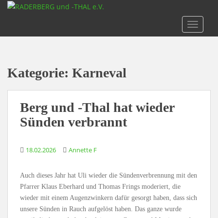
S
k
TOGGLE
i
p
t
o
Kategorie:
Karneval
m
a
i
Berg und -Thal hat wieder
n
c
Sünden verbrannt
o
n
18.02.2026
Annette F
t
e
n
Auch dieses Jahr hat Uli wieder die Sündenverbrennung mit den
t
Pfarrer Klaus Eberhard und Thomas Frings moderiert, die
wieder mit einem Augenzwinkern dafür gesorgt haben, dass sich
unsere Sünden in Rauch aufgelöst haben. Das ganze wurde