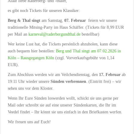
Alaaf liebe Raderberg- und -thaler,
es gibt noch Tickets für unseren Klassiker:
Berg & Thal singt
am Samstag,
07. Februar
feiern wir unsere
traditionelle Mitsing-Party im Haus Schäffer. (Tickets für 8,99 EUR
per Mail an
karneval@raderbergundthal.de
bestellbar)
Wer keine Lust hat, die Tickets persönlich abzuholen, kann diese
auch bequem hier bestellen:
Berg und Thal singt am 07.02.2026 in
Köln – Rausgegangen Köln
(zzgl. Vorverkaufsgebühr von 1,14
EUR).
Zum Abschluss werden wir am Veilchendienstag, den
17. Februar
ab
19:11 Uhr wieder unsere
Sünden verbrennen
. (Eintritt frei) – wir
sehen uns vor dem Kloster.
Wenn Ihr Eure Sünden loswerden wollt, schickt sie uns gerne per
Mail oder schreibt sie auf eine unserer Sündenkarten, die Ihr im
Veedel findet – Ihr könnt sie uns einfach in den Briefkasten werfen.
Wir freuen uns auf Euch!