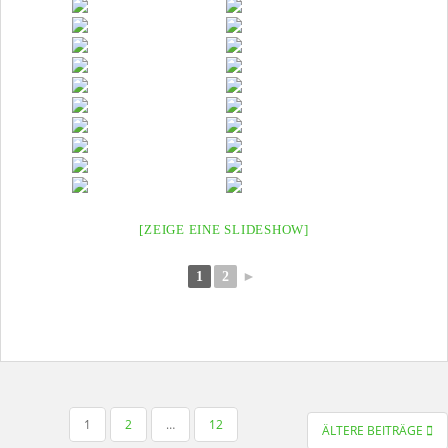
[ZEIGE EINE SLIDESHOW]
1
2
►
SEITENNUMMERIERUNG
1
2
…
12
ÄLTERE BEITRÄGE