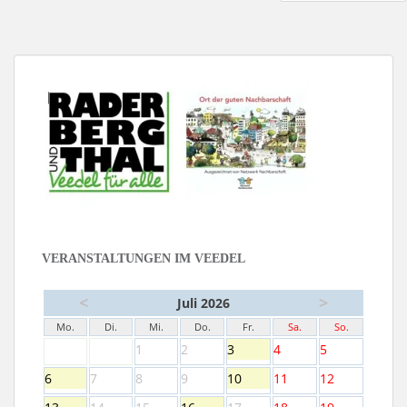
DER
BEITRÄGE
VERANSTALTUNGEN IM VEEDEL
<
>
Juli 2026
Mo.
Di.
Mi.
Do.
Fr.
Sa.
So.
1
2
3
4
5
6
7
8
9
10
11
12