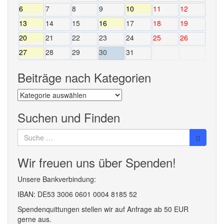
6
7
8
9
10
11
12
13
14
15
16
17
18
19
20
21
22
23
24
25
26
27
28
29
30
31
Beiträge nach Kategorien
Beiträge
nach
Kategorien
Suchen und Finden
Suche
nach:
Wir freuen uns über Spenden!
Unsere Bankverbindung:
IBAN: DE53 3006 0601 0004 8185 52
Spendenquittungen stellen wir auf Anfrage ab 50 EUR
gerne aus.