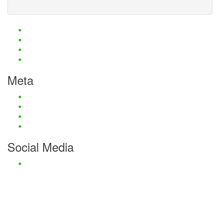
Haftungsauschluss und Datenschutz
Impressum
Kontaktmöglichkeiten
Passwort zurücksetzen
Meta
Anmelden
Eintrags-Feed
Kommentar-Feed
WordPress.org
Social Media
Facebook
Haftungsauschluss und Datenschutz
Impressum