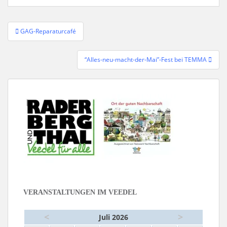
Beitragsnavigation
GAG-Reparaturcafé
“Alles-neu-macht-der-Mai”-Fest bei TEMMA
VERANSTALTUNGEN IM VEEDEL
<
>
Juli 2026