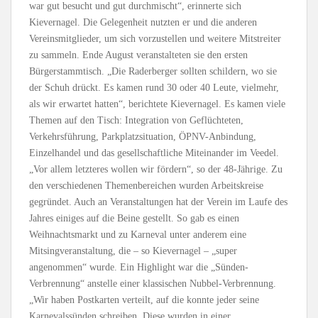
war gut besucht und gut durchmischt“, erinnerte sich
Kievernagel. Die Gelegenheit nutzten er und die anderen
Vereinsmitglieder, um sich vorzustellen und weitere Mitstreiter
zu sammeln. Ende August veranstalteten sie den ersten
Bürgerstammtisch. „Die Raderberger sollten schildern, wo sie
der Schuh drückt. Es kamen rund 30 oder 40 Leute, vielmehr,
als wir erwartet hatten“, berichtete Kievernagel. Es kamen viele
Themen auf den Tisch: Integration von Geflüchteten,
Verkehrsführung, Parkplatzsituation, ÖPNV-Anbindung,
Einzelhandel und das gesellschaftliche Miteinander im Veedel.
„Vor allem letzteres wollen wir fördern“, so der 48-Jährige. Zu
den verschiedenen Themenbereichen wurden Arbeitskreise
gegründet. Auch an Veranstaltungen hat der Verein im Laufe des
Jahres einiges auf die Beine gestellt. So gab es einen
Weihnachtsmarkt und zu Karneval unter anderem eine
Mitsingveranstaltung, die – so Kievernagel – „super
angenommen“ wurde. Ein Highlight war die „Sünden-
Verbrennung“ anstelle einer klassischen Nubbel-Verbrennung.
„Wir haben Postkarten verteilt, auf die konnte jeder seine
Karnevalssünden schreiben. Diese wurden in einer