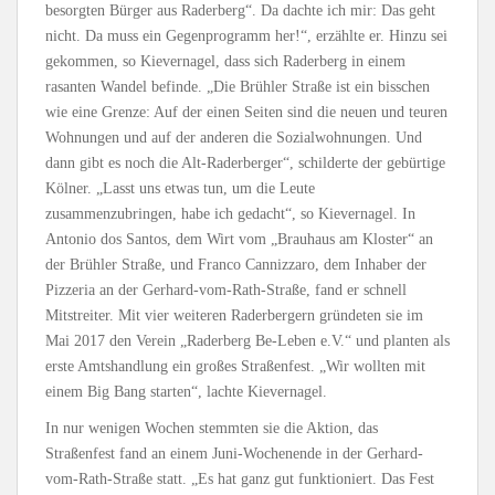
besorgten Bürger aus Raderberg“. Da dachte ich mir: Das geht
nicht. Da muss ein Gegenprogramm her!“, erzählte er. Hinzu sei
gekommen, so Kievernagel, dass sich Raderberg in einem
rasanten Wandel befinde. „Die Brühler Straße ist ein bisschen
wie eine Grenze: Auf der einen Seiten sind die neuen und teuren
Wohnungen und auf der anderen die Sozialwohnungen. Und
dann gibt es noch die Alt-Raderberger“, schilderte der gebürtige
Kölner. „Lasst uns etwas tun, um die Leute
zusammenzubringen, habe ich gedacht“, so Kievernagel. In
Antonio dos Santos, dem Wirt vom „Brauhaus am Kloster“ an
der Brühler Straße, und Franco Cannizzaro, dem Inhaber der
Pizzeria an der Gerhard-vom-Rath-Straße, fand er schnell
Mitstreiter. Mit vier weiteren Raderbergern gründeten sie im
Mai 2017 den Verein „Raderberg Be-Leben e.V.“ und planten als
erste Amtshandlung ein großes Straßenfest. „Wir wollten mit
einem Big Bang starten“, lachte Kievernagel.
In nur wenigen Wochen stemmten sie die Aktion, das
Straßenfest fand an einem Juni-Wochenende in der Gerhard-
vom-Rath-Straße statt. „Es hat ganz gut funktioniert. Das Fest