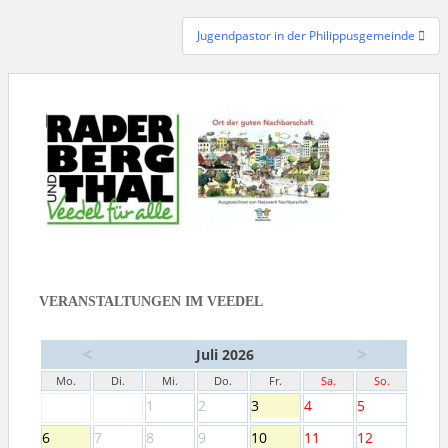
Jugendpastor in der Philippusgemeinde
VERANSTALTUNGEN IM VEEDEL
<
>
Juli 2026
Mo.
Di.
Mi.
Do.
Fr.
Sa.
So.
1
2
3
4
5
6
7
8
9
10
11
12