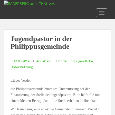
S
k
TOGGLE
i
p
t
o
Jugendpastor in der
m
a
Philippusgemeinde
i
n
,
14.03.2019
Annette F
Kinder und Jugendliche
c
Unterstützung
o
n
t
Liebes Veedel,
e
die Philippusgemeinde bittet um Unterstützung bei der
n
Finanzierung der Stelle des Jugendpastors. Bitte helft alle mit
t
einem kleinen Betrag, damit die Stelle erhalten bleiben kann.
Wir freuen uns, eine so aktive Gemeinde in unserem Veedel zu