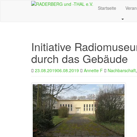
Skip
Startseite
Veran
to
main
content
Initiative Radiomuse
durch das Gebäude
23.08.2019
06.08.2019
Annette F
Nachbarschaft