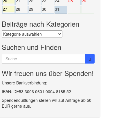
20
21
22
23
24
25
26
27
28
29
30
31
Beiträge nach Kategorien
Beiträge
nach
Kategorien
Suchen und Finden
Suche
nach:
Wir freuen uns über Spenden!
Unsere Bankverbindung:
IBAN: DE53 3006 0601 0004 8185 52
Spendenquittungen stellen wir auf Anfrage ab 50
EUR gerne aus.