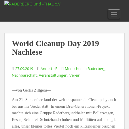
S
k
TOGGLE
i
p
t
o
World Cleanup Day 2019 –
m
a
Nachlese
i
n
,
27.09.2019
Annette F
Menschen in Raderberg
c
,
,
Nachbarschaft
Veranstaltungen
Verein
o
n
t
—von Gerlis Zillgens—
e
Am 21. September fand der weltumspannende Cleanupday auch
n
bei uns im Veedel statt. In einem Drei-Generationen-Projekt
t
machte sich eine Gruppe Raderbergundthaler mit Bollerwagen,
Besen, Schaufel, Schutzhandschuhen und Mülltüten auf und gab
alles, unser kleines tolles Viertel noch ein klitzekleines bisschen