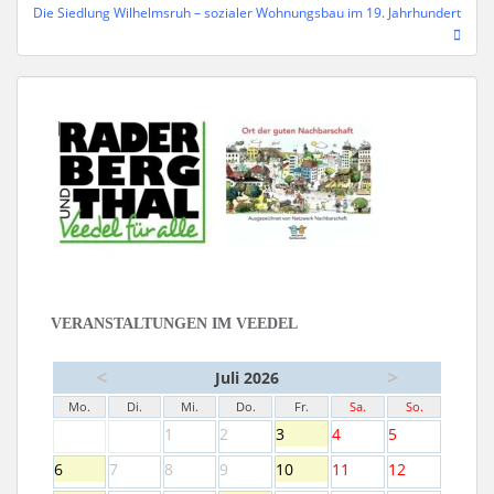
Die Siedlung Wilhelmsruh – sozialer Wohnungsbau im 19. Jahrhundert
VERANSTALTUNGEN IM VEEDEL
<
>
Juli 2026
Mo.
Di.
Mi.
Do.
Fr.
Sa.
So.
1
2
3
4
5
6
7
8
9
10
11
12