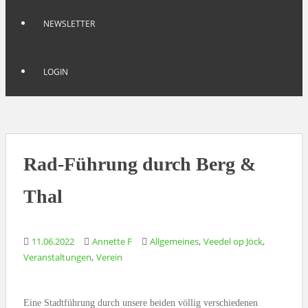
NEWSLETTER
LOGIN
Rad-Führung durch Berg &
Thal
,
,
11.06.2022
Annette F
Allgemeines
Veedel op Jöck
,
Veranstaltungen
Verein
Eine Stadtführung durch unsere beiden völlig verschiedenen