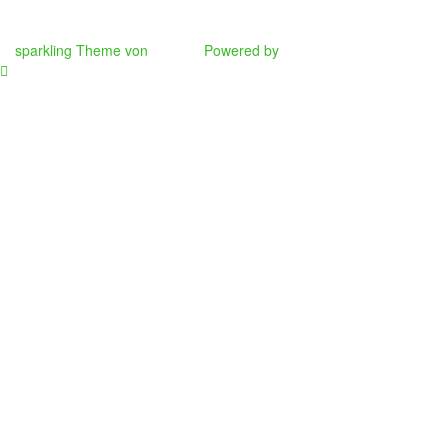
Passwort zurücksetzen
sparkling Theme von
Colorlib
Powered by
WordPress