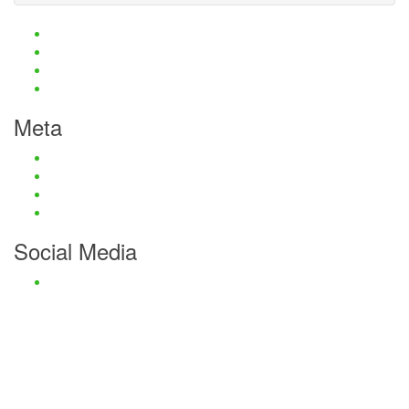
Haftungsauschluss und Datenschutz
Impressum
Kontaktmöglichkeiten
Passwort zurücksetzen
Meta
Anmelden
Eintrags-Feed
Kommentar-Feed
WordPress.org
Social Media
Facebook
Haftungsauschluss und Datenschutz
Impressum
Kontaktmöglichkeiten