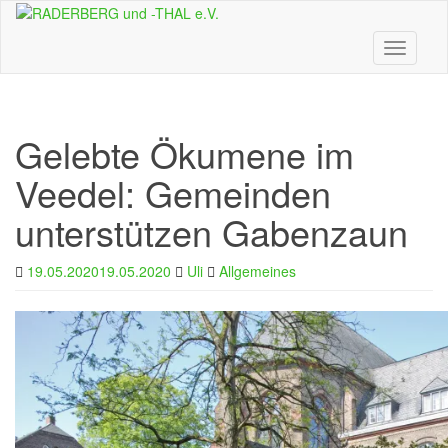
Skip
to
main
Toggle n
content
Gelebte Ökumene im
Veedel: Gemeinden
unterstützen Gabenzaun
19.05.2020
19.05.2020
Uli
Allgemeines