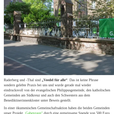
Raderberg und -Thal sind
„Veedel für alle“
. Das ist keine Phrase
sondern gelebte Praxis bei uns und wurde gerade mal wieder
eindrucksvoll von der evangelischen Philippusgemeinde, den katholischen
Gemeinden am Südkreuz und auch den Schwestern aus dem
Benediktinerinnenkloster unter Beweis gestellt.
In einer ökumenischen Gemeinschaftsaktion haben die beiden Gemeinden
unser Projekt
„Gabenzaun“
durch eine gemeinsame Spende von 500 Euro