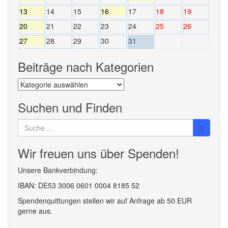
13
14
15
16
17
18
19
20
21
22
23
24
25
26
27
28
29
30
31
Beiträge nach Kategorien
Beiträge
nach
Kategorien
Suchen und Finden
Suche
nach:
Wir freuen uns über Spenden!
Unsere Bankverbindung:
IBAN: DE53 3006 0601 0004 8185 52
Spendenquittungen stellen wir auf Anfrage ab 50 EUR
gerne aus.