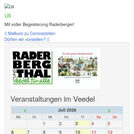
Uli
Mit voller Begeisterung Raderberger!
Beitragsnavigation
Malkurs zu Coronazeiten
Dürfen wir vorstellen?
Veranstaltungen im Veedel
<
>
Juli 2026
Mo.
Di.
Mi.
Do.
Fr.
Sa.
So.
1
2
3
4
5
6
7
8
9
10
11
12